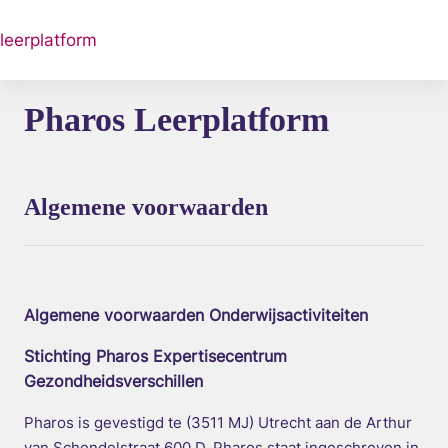
Ga naar hoofdinhoud
leerplatform
Pharos Leerplatform
Algemene voorwaarden
Algemene voorwaarden Onderwijsactiviteiten
Stichting Pharos Expertisecentrum
Gezondheidsverschillen
Pharos is gevestigd te (3511 MJ) Utrecht aan de Arthur
van Schendelstraat 600 D. Pharos staat ingeschreven in